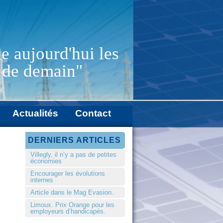
e aujourd'hui les
e de demain"
Actualités
Contact
DERNIERS ARTICLES
Villegly, il n’y a pas de petites
économies
Encourager les évolutions
internes
Article dans le Mag Evasion.
Limoux. Prix Orange pour les
employeurs d’handicapés.