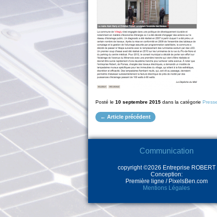
Posté le
10 septembre 2015
dans la catégorie
Press
← Article précédent
Communication
copyright ©2026 Entreprise ROBERT
Conception:
Première ligne / PixelsBen.com
Mentions Légales