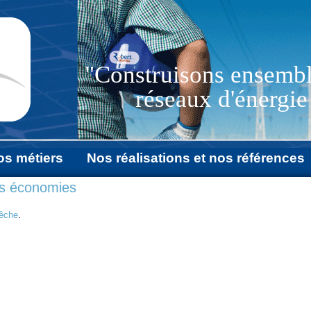
"Construisons ensembl
réseaux d'énergi
os métiers
Nos réalisations et nos références
ites économies
pêche
.