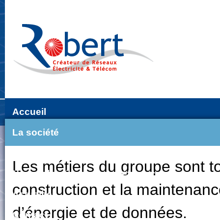
"Con
Accueil
Nos métiers, nos savoir
La société
Nos métiers
Les métiers du groupe sont to
Nos réalisations et nos références
construction et la maintenance
Actualités
d’énergie et de données.
Contact